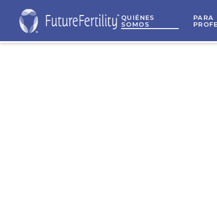
QUIÉNES
PARA
SOMOS
PROF
Evalu
feme