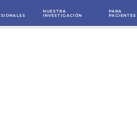
NUESTRA
PARA
ESIONALES
INVESTIGACIÓN
PACIENTES
amos la fert
nina en el 